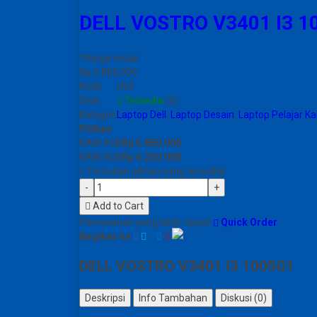
DELL VOSTRO V3401 I3 1
*Harga mulai
Rp 5.850.000
Kode
LN3
Stok
Tersedia
(5)
Kategori
Laptop Dell
,
Laptop Desain
,
Laptop Pelajar K
Pilihan
RAM 4GB
Rp 5.850.000
RAM 8GB
Rp 6.250.000
Tentukan pilihan yang tersedia!
-
+
Add to Cart
Pemesanan yang lebih cepat!
Quick Order
Bagikan ke
DELL VOSTRO V3401 I3 1005G1
Deskripsi
Info Tambahan
Diskusi (0)