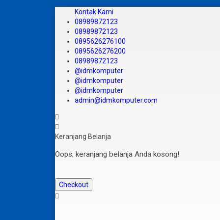
Kontak Kami
08989872123
08989872123
0895626276100
0895626276200
08989872123
@idmkomputer
@idmkomputer
@idmkomputer
admin@idmkomputer.com
Keranjang Belanja
Oops, keranjang belanja Anda kosong!
Checkout