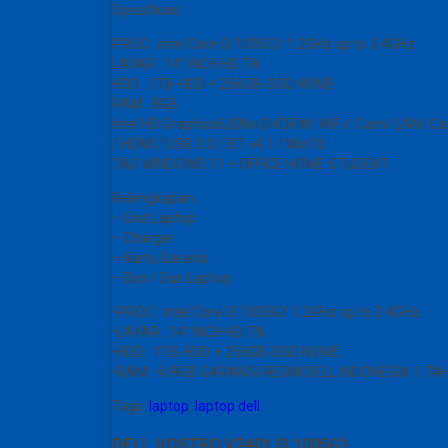
Spesifikasi :
PROC : intel Core i3 1005G1 1.2GHz up to 3.4GHz
LAYAR : 14″ INCH HD TN
HDD : 1TB-HDD + 256GB-SSD NVME
RAM : 8GB
Intel HD Graphics620No DVDRW/ WiF i/ Cam/ LAN/ Ca
/ HDMI / USB 3.0 / BT v4.1 / Win10
TAS WINDOWS 11 + OFFICE HOME STUDENT
Kelengkapan :
– Unit Laptop
– Charger
– Kartu Garansi
– Box / Dus Laptop
•PROC : intel Core i3 1005G1 1.2GHz up to 3.4GHz
•LAYAR : 14″ INCH HD TN
•HDD : 1TB-HDD + 256GB-SSD NVME
•RAM : 4/8GB GARANSI RESMI DELL INDONESIA 1 TA
Tags:
laptop
,
laptop dell
DELL VOSTRO V3401 I3 1005G1