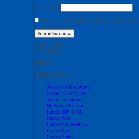
Email Anda
*
Save my name, email, and website in this browser 
Produk Terkait
Tutup Sidebar
Hot Item!
Kategori Produk
Aksesoris Handphone
Aksesoris Komputer
Aksesoris Lainnya
Hp Second Ex Luar
Laptop 2IN1 & 360
Laptop Acer
Laptop Apple MacOS
Laptop Asus
Laptop Build In