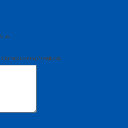
 Anda.
 bertanda bintang (*) wajib diisi.