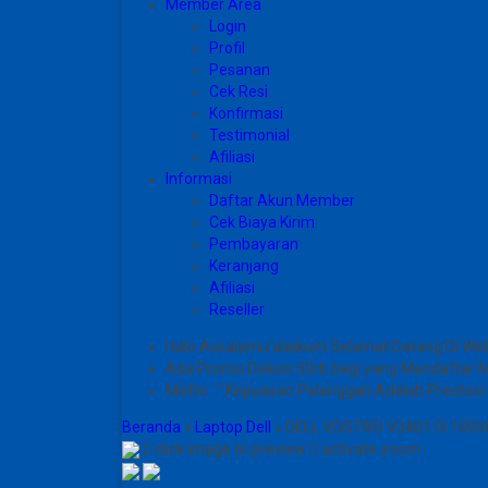
Member Area
Login
Profil
Pesanan
Cek Resi
Konfirmasi
Testimonial
Afiliasi
Informasi
Daftar Akun Member
Cek Biaya Kirim
Pembayaran
Keranjang
Afiliasi
Reseller
Halo Assalamu’alaikum Selamat Datang Di We
Ada Promo Diskon 50rb bagi yang Mendaftar 
Motto : " Kepuasan Pelanggan Adalah Prestasi 
Beranda
»
Laptop Dell
»
DELL VOSTRO V3401 I3 1005
click image to preview
activate zoom