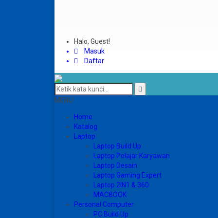
Halo, Guest!
Masuk
Daftar
MENU
Home
Katalog
Laptop
Laptop Build Up
Laptop Pelajar Karyawan
Laptop Desain
Laptop Gaming Expert
Laptop 2IN1 & 360
MACBOOK
Personal Computer
PC Build Up