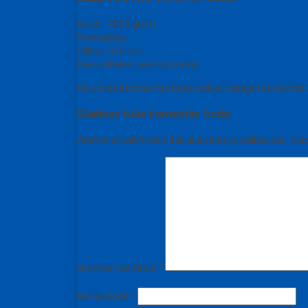
Berat
4000 gram
Kondisi
Baru
Dilihat
545 kali
Diskusi
Belum ada komentar
Belum ada komentar, buka diskusi dengan komentar
Silahkan tulis komentar Anda
Alamat email Anda tidak akan kami publikasikan. Kolom
Isi komentar Anda
*
Nama Anda
*