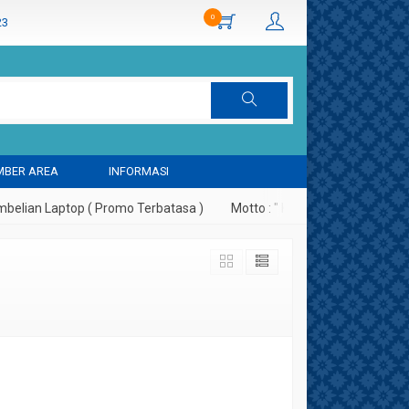
0
23
BER AREA
INFORMASI
lian Laptop ( Promo Terbatasa )
Motto : " Kepuasan Pelanggan Ad
arsun