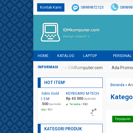
Kontak Kami
08989872123
089898
@idmkomputer
@idmkomputer
@
HOME
KATALOG
LAPTOP
PERSONAL
laikum Selamat Datang Di Website IDMKomputer.com
Ada Promo D
HOT ITEM!
Beranda
»
Ar
Kabel hdmi Gold
KEYBOARD M-TECH STK-01
Flash Disk HP V2
Katego
Rp 43.000
Rp 58.000
Plate 1.5 M
Rp 89.000
Rp 90.000
Rp 11.500
Rp 19.000
Tersedia
/ KB2
Tersedia
/ FD2
Tersedia
/ KL1
Terpopuler
KATEGORI PRODUK