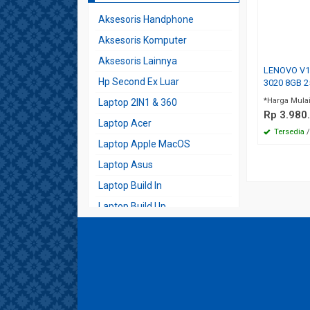
Aksesoris Handphone
Aksesoris Komputer
Aksesoris Lainnya
LENOVO V1
Hp Second Ex Luar
3020 8GB 
*Harga Mula
Laptop 2IN1 & 360
Rp 3.980
Laptop Acer
Tersedia
/
Laptop Apple MacOS
Laptop Asus
Laptop Build In
Laptop Build Up
Laptop Dell
Laptop Desain
Laptop Fujitsu
Laptop Gaming Expert