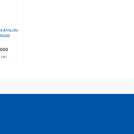
4 ATHLON
256SSD
i
.000
 LN1