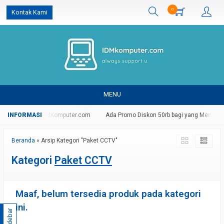
0
Kontak Kami
MENU
g Di Website IDMKomputer.com
Ada Promo Diskon 50rb bagi yang Mendaftar
Beranda
»
Arsip Kategori "Paket CCTV"
Kategori
Paket CCTV
Maaf, belum tersedia produk pada kategori
ini.
Sidebar