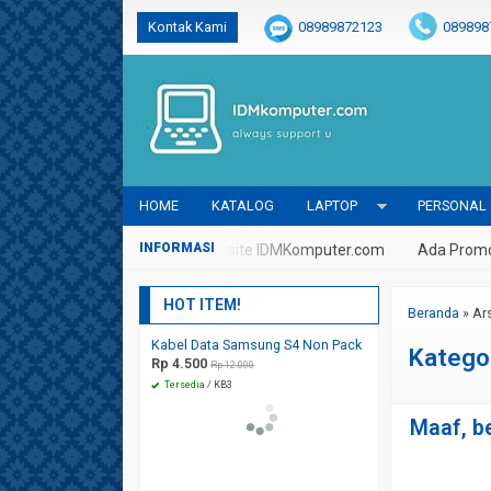
Kontak Kami
08989872123
089898
@idmkomputer
@idmkomputer
@
HOME
KATALOG
LAPTOP
PERSONAL
alaikum Selamat Datang Di Website IDMKomputer.com
Ada Promo D
HOT ITEM!
Beranda
»
Ar
Kabel Data Samsung S4 Non Pack
Charger Dual Output Max 2
Katego
Rp 4.500
Rp 26.000
Rp 12.000
Rp 45.000
Tersedia
/ KB3
Tersedia
/ CH1
Maaf, be