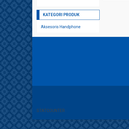
KATEGORI PRODUK
Aksesoris Handphone
Aksesoris Komputer
Aksesoris Lainnya
Hp Second Ex Luar
Laptop 2IN1 & 360
Laptop Acer
Laptop Apple MacOS
Laptop Asus
Laptop Build In
Laptop Build Up
STATCOUNTER
Laptop Dell
Laptop Desain