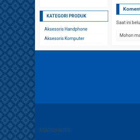
Koment
KATEGORI PRODUK
Saat ini be
Aksesoris Handphone
Mohon maa
Aksesoris Komputer
Aksesoris Lainnya
Hp Second Ex Luar
Laptop 2IN1 & 360
Laptop Acer
Laptop Apple MacOS
Laptop Asus
Laptop Build In
Laptop Build Up
Laptop Dell
STATCOUNTER
Laptop Desain