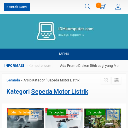
0
Kontak Kami
MENU
g Di Website IDMKomputer.com
Ada Promo Diskon 50rb bagi yang Mendaftar
Beranda
»
Arsip Kategori "Sepeda Motor Listrik"
Kategori
Sepeda Motor Listrik
Edisi Terbatas
Terpopuler
Terpopuler
Diskon
Diskon
Diskon
15%
17%
20%