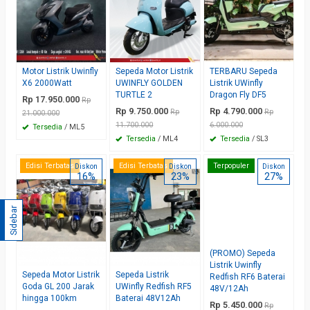
Motor Listrik Uwinfly
Sepeda Motor Listrik
TERBARU Sepeda
X6 2000Watt
UWINFLY GOLDEN
Listrik UWinfly
TURTLE 2
Dragon Fly DF5
Rp 17.950.000
Rp
Rp 9.750.000
Rp 4.790.000
Rp
Rp
21.000.000
11.700.000
6.000.000
Tersedia
/ ML5
Tersedia
/ ML4
Tersedia
/ SL3
Edisi Terbatas
Edisi Terbatas
Terpopuler
Diskon
Diskon
Diskon
16%
23%
27%
Sidebar
(PROMO) Sepeda
Listrik Uwinfly
Sepeda Motor Listrik
Sepeda Listrik
Redfish RF6 Baterai
Goda GL 200 Jarak
UWinfly Redfish RF5
48V/12Ah
hingga 100km
Baterai 48V12Ah
Rp 5.450.000
Rp