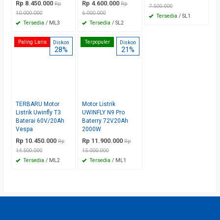
Rp 8.450.000
Rp 4.600.000
Rp
Rp
7.500.000
10.000.000
6.000.000
Tersedia
/ SL1
Tersedia
/ ML3
Tersedia
/ SL2
Paling Laris
Terpopuler
Diskon
Diskon
28%
21%
TERBARU Motor
Motor Listrik
Listrik Uwinfly T3
UWINFLY N9 Pro
Baterai 60V/20Ah
Baterry 72V20Ah
Vespa
2000W
Rp 10.450.000
Rp 11.900.000
Rp
Rp
14.500.000
15.000.000
Tersedia
/ ML2
Tersedia
/ ML1