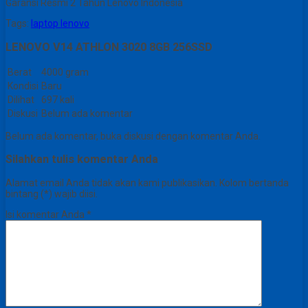
Garansi Resmi 2 Tahun Lenovo Indonesia
Tags:
laptop lenovo
LENOVO V14 ATHLON 3020 8GB 256SSD
Berat
4000 gram
Kondisi
Baru
Dilihat
697 kali
Diskusi
Belum ada komentar
Belum ada komentar, buka diskusi dengan komentar Anda.
Silahkan tulis komentar Anda
Alamat email Anda tidak akan kami publikasikan. Kolom bertanda
bintang (*) wajib diisi.
Isi komentar Anda
*