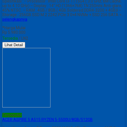
Spesifikasi : – Processor : Intel Core i3-1115G4 ( 3.0 GHz; 6M Cache;
up to 4.10 GHz) – Display : 14″ HD (1366×768) TN 250nits Anti-glare,
45% NTSC. – RAM : 4GB / 8GB ( 4GB Soldered DDR4-3200 + 4GB)l –
Storage : 256GB SSD M.2 2242 PCIe 3.0×4 NVMe + SSD 256 SATA =…
selengkapnya
*Harga Mulai
Rp 5.980.000
Tersedia
/ LN2
Lihat Detail
Terpopuler
ACER ASPIRE 5 A515 RYZEN 5-5500U/8GB/512GB