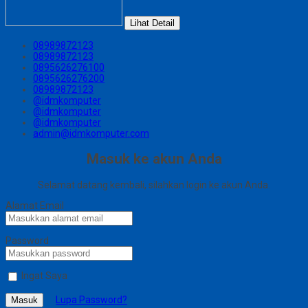
Lihat Detail
08989872123
08989872123
0895626276100
0895626276200
08989872123
@idmkomputer
@idmkomputer
@idmkomputer
admin@idmkomputer.com
Masuk ke akun Anda
Selamat datang kembali, silahkan login ke akun Anda.
Alamat Email
Password
Ingat Saya
Lupa Password?
Masuk