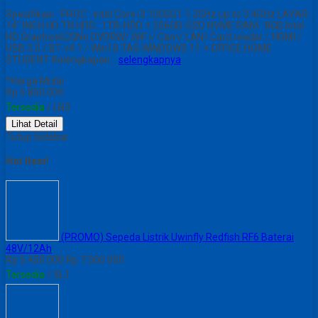
Spesifikasi : PROC : intel Core i3 1005G1 1.2GHz up to 3.4GHz LAYAR :
14″ INCH HD TN HDD : 1TB-HDD + 256GB-SSD NVME RAM : 8GB Intel
HD Graphics620No DVDRW/ WiF i/ Cam/ LAN/ Card reader / HDMI /
USB 3.0 / BT v4.1 / Win10 TAS WINDOWS 11 + OFFICE HOME
STUDENT Kelengkapan…
selengkapnya
*Harga Mulai
Rp 5.850.000
Tersedia
/ LN3
Lihat Detail
Tutup Sidebar
Hot Item!
(PROMO) Sepeda Listrik Uwinfly Redfish RF6 Baterai
48V/12Ah
Rp 5.450.000
Rp 7.500.000
Tersedia
/ SL1