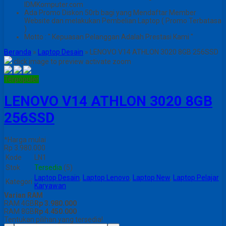
IDMKomputer.com
Ada Promo Diskon 50rb bagi yang Mendaftar Member
Website dan melakukan Pembelian Laptop ( Promo Terbatasa
)
Motto : " Kepuasan Pelanggan Adalah Prestasi Kami "
Beranda
»
Laptop Desain
»
LENOVO V14 ATHLON 3020 8GB 256SSD
click image to preview
activate zoom
Terpopuler
LENOVO V14 ATHLON 3020 8GB
256SSD
*Harga mulai
Rp 3.980.000
Kode
LN1
Stok
Tersedia
(5)
Laptop Desain
,
Laptop Lenovo
,
Laptop New
,
Laptop Pelajar
Kategori
Karyawan
Varian RAM
RAM 4GB
Rp 3.980.000
RAM 8GB
Rp 4.450.000
Tentukan pilihan yang tersedia!