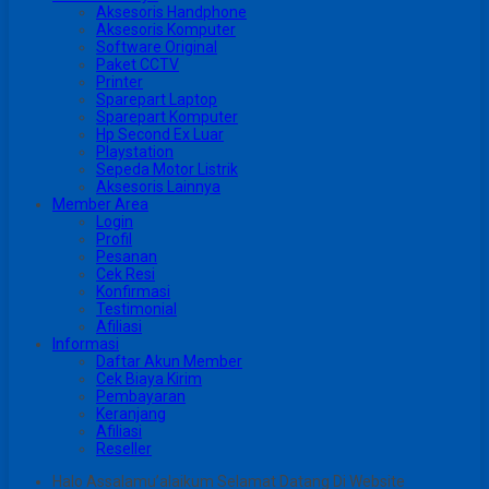
Aksesoris Handphone
Aksesoris Komputer
Software Original
Paket CCTV
Printer
Sparepart Laptop
Sparepart Komputer
Hp Second Ex Luar
Playstation
Sepeda Motor Listrik
Aksesoris Lainnya
Member Area
Login
Profil
Pesanan
Cek Resi
Konfirmasi
Testimonial
Afiliasi
Informasi
Daftar Akun Member
Cek Biaya Kirim
Pembayaran
Keranjang
Afiliasi
Reseller
Halo Assalamu’alaikum Selamat Datang Di Website