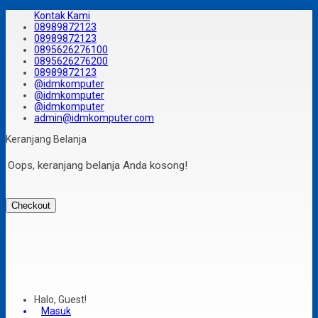
Kontak Kami
08989872123
08989872123
0895626276100
0895626276200
08989872123
@idmkomputer
@idmkomputer
@idmkomputer
admin@idmkomputer.com
Keranjang Belanja
Oops, keranjang belanja Anda kosong!
Checkout
Halo, Guest!
Masuk