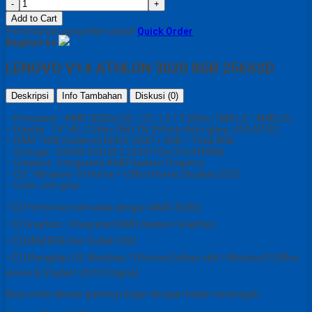
-
+
Add to Cart
Pemesanan yang lebih cepat!
Quick Order
Bagikan ke
LENOVO V14 ATHLON 3020 8GB 256SSD
Deskripsi
Info Tambahan
Diskusi (0)
– Processor : AMD 3020e (2C / 2T, 1.2 / 2.6GHz, 1MB L2 / 4MB L3)
– Display : 14″ HD (1366×768) TN 250nits Anti-glare, 45% NTSC.
– RAM : 4GB Soldered DDR4-3200 + 4GB = Total 8GB
– Storage : 256GB SSD M.2 2242 PCIe 3.0×4 NVMe
– Graphics : Integrated AMD Radeon Graphics
– OS : Windows 10 Home + Office Home Student 2021
– Color: iron grey
• ⭕ Performa memadai dengan AMD 3020e
• ⭕ Graphics : Integrated AMD Radeon Graphics
• ⭕ RAM 8GB dan Sudah SSD
• ⭕ Dilengkapi OS Windows 10 Home Edition x64 + Microsoft Office
Home & Student 2019 Original
Bisa untuk desain gaming ringan dengan kelas menengah