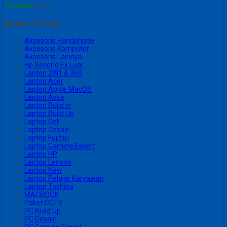
Tersedia
/ SL2
Kategori Produk
Aksesoris Handphone
Aksesoris Komputer
Aksesoris Lainnya
Hp Second Ex Luar
Laptop 2IN1 & 360
Laptop Acer
Laptop Apple MacOS
Laptop Asus
Laptop Build In
Laptop Build Up
Laptop Dell
Laptop Desain
Laptop Fujitsu
Laptop Gaming Expert
Laptop HP
Laptop Lenovo
Laptop New
Laptop Pelajar Karyawan
Laptop Toshiba
MACBOOK
Paket CCTV
PC Build Up
PC Desain