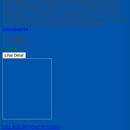
SPESIFIKASI DELL Lattitude D620/630 -Prosesor Intel Core 2Duo -
Ram 2 GB DDR2 Support Upgread -HDD 160-250 GB Sata Support
Upgrade HDD/SSD -Wi-Fi Lancar -VGA Intel HD Graphic -DVD Drive -
Non CAMERA -Port USB/LAN/VGA/Serial/Docking –LCD 14″ Inc
Masih Di Plastik -Batre Bisa Cabut Pasang Normal Bawaan Di Bawah
1 Jam TUKAR Garansi -OS Windows 7 KELENGKAPAN…
selengkapnya
*Harga Mulai
Rp 1.680.000
Tersedia
/ D1
Lihat Detail
DELL VOSTRO V3401 I3 1005G1