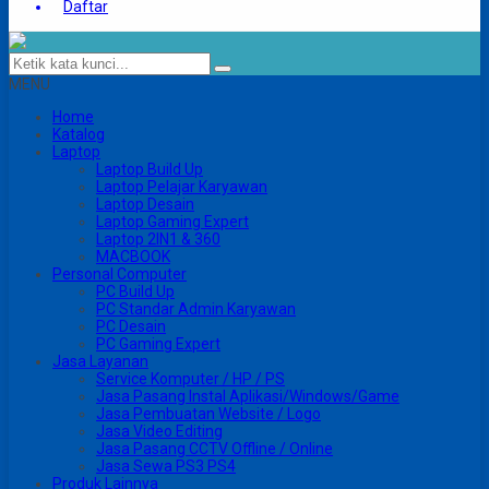
Daftar
MENU
Home
Katalog
Laptop
Laptop Build Up
Laptop Pelajar Karyawan
Laptop Desain
Laptop Gaming Expert
Laptop 2IN1 & 360
MACBOOK
Personal Computer
PC Build Up
PC Standar Admin Karyawan
PC Desain
PC Gaming Expert
Jasa Layanan
Service Komputer / HP / PS
Jasa Pasang Instal Aplikasi/Windows/Game
Jasa Pembuatan Website / Logo
Jasa Video Editing
Jasa Pasang CCTV Offline / Online
Jasa Sewa PS3 PS4
Produk Lainnya