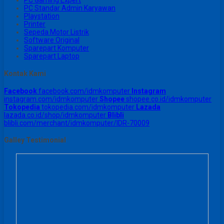
PC Gaming Expert
PC Standar Admin Karyawan
Playstation
Printer
Sepeda Motor Listrik
Software Original
Sparepart Komputer
Sparepart Laptop
Kontak Kami
Facebook
facebook.com/idmkomputer
Instagram
instagram.com/idmkomputer
Shopee
shopee.co.id/idmkomputer
Tokopedia
tokopedia.com/idmkomputer
Lazada
lazada.co.id/shop/idmkomputer
Blibli
blibli.com/merchant/idmkomputer/IDR-70009
Galley Testimonial