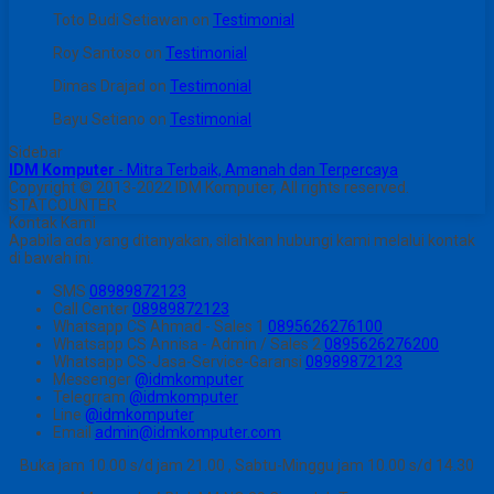
Toto Budi Setiawan
on
Testimonial
Roy Santoso
on
Testimonial
Dimas Drajad
on
Testimonial
Bayu Setiano
on
Testimonial
Sidebar
IDM Komputer
- Mitra Terbaik, Amanah dan Terpercaya
Copyright © 2013-2022 IDM Komputer, All rights reserved.
STATCOUNTER
Kontak Kami
Apabila ada yang ditanyakan, silahkan hubungi kami melalui kontak
di bawah ini.
SMS
08989872123
Call Center
08989872123
Whatsapp
CS Ahmad - Sales 1
0895626276100
Whatsapp
CS Annisa - Admin / Sales 2
0895626276200
Whatsapp
CS-Jasa-Service-Garansi
08989872123
Messenger
@idmkomputer
Telegrram
@idmkomputer
Line
@idmkomputer
Email
admin@idmkomputer.com
Buka jam 10.00 s/d jam 21.00 , Sabtu-Minggu jam 10.00 s/d 14.30