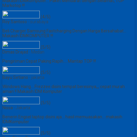
Makasih IDMKomputer... Paket Mendarat dengan Selamat, TOP
Markotop !!!
(4/5)
Roy Santoso
- surabaya
Beli Charger Samsung Fastcharging Dengan Harga Bersahabat...
Makasih IDMKOMPUTER !!!
(5/5)
Dimas Drajad
- Medan
Pengiriman Cepat Paking Rapih.... Mantap TOP !!!
(5/5)
Bayu Setiano
- jakarta
Windows Hang... Frezzee disini tempat beresinya,,, cepat murah
aman !! Makasih IDM Komputer
(5/5)
Nissa
- Jakarta
Benerin Engsel laptop disini aja... hasil memuasakan... makasih
IDMKomputer
(5/5)