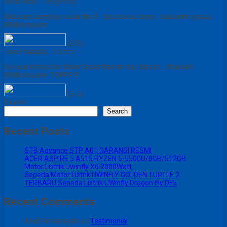
Rara Fitria
- Tangerang
Webcam lamptop rusak tiba2... bisa beres disini.. makasihh yaaaa
IDMKomputer
(5/5)
Toni Pradipta
- Jakarta
Service Komputer disini Cepat Ramah dan Murah... Makasih
IDMKomputer TOPPP !!!
(5/5)
Search
Search
Recent Posts
STB Advance STP A01 GARANSI RESMI
ACER ASPIRE 5 A515 RYZEN 5-5500U/8GB/512GB
Motor Listrik Uwinfly X6 2000Watt
Sepeda Motor Listrik UWINFLY GOLDEN TURTLE 2
TERBARU Sepeda Listrik UWinfly Dragon Fly DF5
Recent Comments
Andi Pirmansyah
on
Testimonial