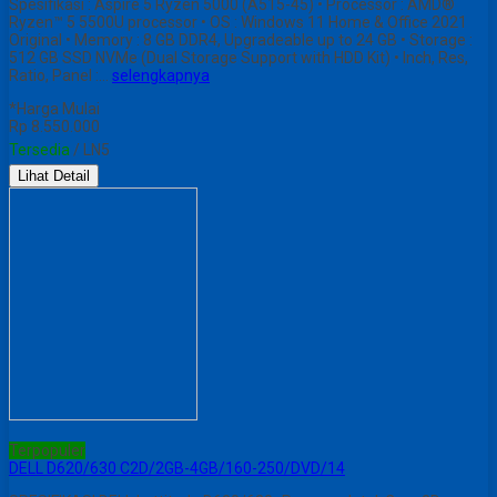
Spesifikasi : Aspire 5 Ryzen 5000 (A515-45) • Processor : AMD®
Ryzen™ 5 5500U processor • OS : Windows 11 Home & Office 2021
Original • Memory : 8 GB DDR4, Upgradeable up to 24 GB • Storage :
512 GB SSD NVMe (Dual Storage Support with HDD Kit) • Inch, Res,
Ratio, Panel :…
selengkapnya
*Harga Mulai
Rp 8.550.000
Tersedia
/ LN5
Lihat Detail
Terpopuler
DELL D620/630 C2D/2GB-4GB/160-250/DVD/14