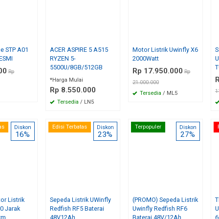
e STP A01
ACER ASPIRE 5 A515
Motor Listrik Uwinfly X6
S
ESMI
RYZEN 5-
2000Watt
U
5500U/8GB/512GB
T
00
Rp 17.950.000
Rp
Rp
R
*Harga Mulai
21.000.000
Rp 8.550.000
1
Tersedia
/ ML5
Tersedia
/ LN5
as
Edisi Terbatas
Terpopuler
Diskon
Diskon
Diskon
16%
23%
27%
r Listrik
Sepeda Listrik UWinfly
(PROMO) Sepeda Listrik
T
0 Jarak
Redfish RF5 Baterai
Uwinfly Redfish RF6
U
km
48V12Ah
Baterai 48V/12Ah
6