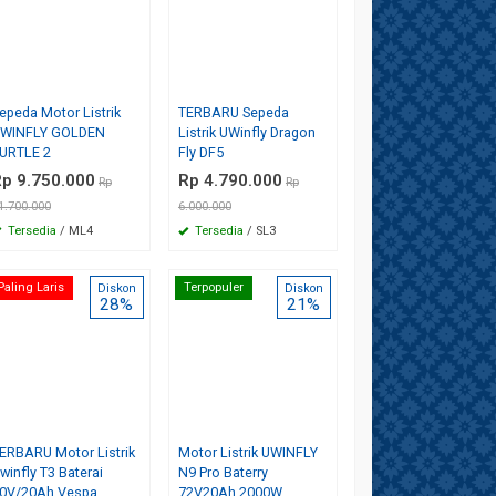
epeda Motor Listrik
TERBARU Sepeda
WINFLY GOLDEN
Listrik UWinfly Dragon
URTLE 2
Fly DF5
p 9.750.000
Rp 4.790.000
Rp
Rp
1.700.000
6.000.000
Tersedia
/ ML4
Tersedia
/ SL3
Paling Laris
Terpopuler
Diskon
Diskon
28%
21%
ERBARU Motor Listrik
Motor Listrik UWINFLY
winfly T3 Baterai
N9 Pro Baterry
0V/20Ah Vespa
72V20Ah 2000W