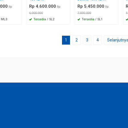
.000
Rp 4.600.000
Rp 5.450.000
R
Rp
Rp
Rp
6.000.000
7.500.000
1
 ML3
Tersedia
/ SL2
Tersedia
/ SL1
1
2
3
4
Selanjutny