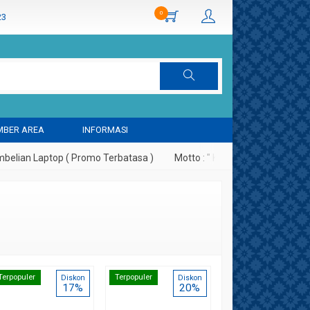
0
23
BER AREA
INFORMASI
ian Laptop ( Promo Terbatasa )
Motto : " Kepuasan Pelanggan Ada
 Stereo
Terpopuler
Terpopuler
Diskon
Diskon
17%
20%