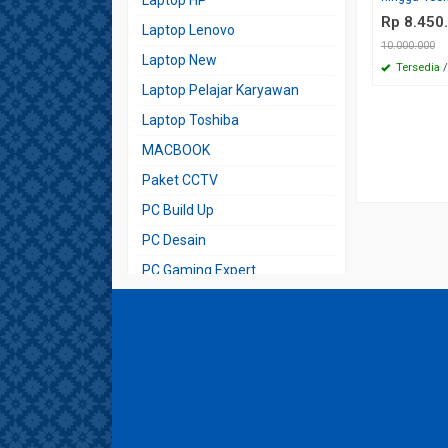
Laptop HP
Rp 8.450
Laptop Lenovo
10.000.000
Laptop New
Tersedia
/
Laptop Pelajar Karyawan
Laptop Toshiba
MACBOOK
Paket CCTV
PC Build Up
PC Desain
PC Gaming Expert
PC Standar Admin Karyawan
Playstation
Printer
Sepeda Motor Listrik
Software Original