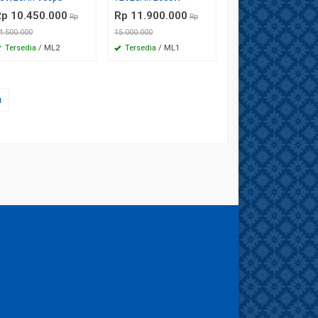
p 10.450.000
Rp 11.900.000
Rp
Rp
4.500.000
15.000.000
Tersedia
/ ML2
Tersedia
/ ML1
a