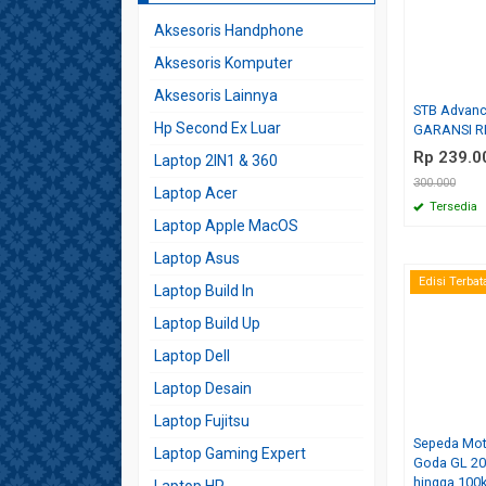
Aksesoris Handphone
Aksesoris Komputer
Aksesoris Lainnya
STB Advanc
Hp Second Ex Luar
GARANSI R
Rp 239.0
Laptop 2IN1 & 360
300.000
Laptop Acer
Tersedia
Laptop Apple MacOS
Laptop Asus
Edisi Terbat
Laptop Build In
Laptop Build Up
Laptop Dell
Laptop Desain
Laptop Fujitsu
Sepeda Moto
Laptop Gaming Expert
Goda GL 20
hingga 100