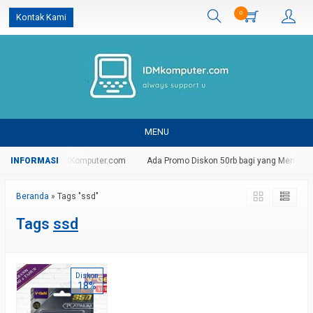
0
Kontak Kami
MENU
g Di Website IDMKomputer.com
Ada Promo Diskon 50rb bagi yang Mendaftar
Beranda
»
Tags "ssd"
Tags
ssd
Diskon
18%