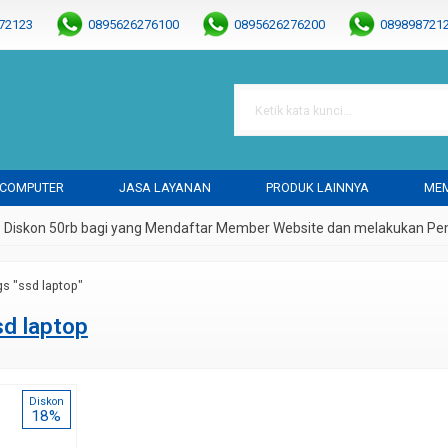
72123
0895626276100
0895626276200
089898721
idmkomputer
admin@idmkomputer.com
 COMPUTER
JASA LAYANAN
PRODUK LAINNYA
MEM
iskon 50rb bagi yang Mendaftar Member Website dan melakukan Pembe
gs "ssd laptop"
ginal MT-129
Flash Disk HP V212W 32GB
Kabel Data Samsung S4 No
sd laptop
Rp 58.000
Rp 4.500
Rp 90.000
Rp 12.000
Tersedia
/ FD2
Tersedia
/ KB3
Diskon
18%