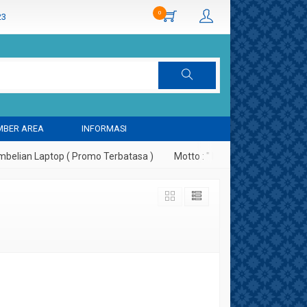
0
23
BER AREA
INFORMASI
lian Laptop ( Promo Terbatasa )
Motto : " Kepuasan Pelanggan A
n Pack