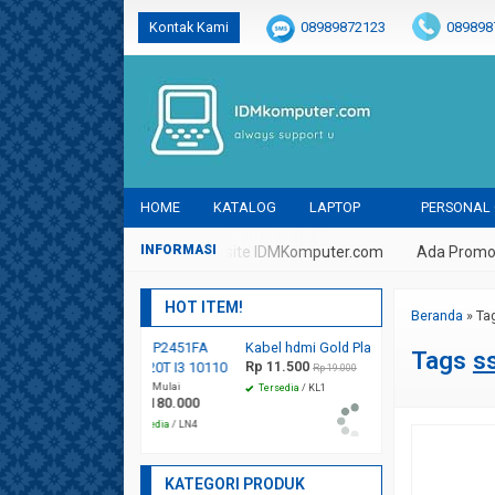
Kontak Kami
08989872123
089898
@idmkomputer
@idmkomputer
@
HOME
KATALOG
LAPTOP
PERSONAL
laikum Selamat Datang Di Website IDMKomputer.com
Ada Promo D
HOT ITEM!
Beranda
»
Ta
ASUS P2451FA
Kabel hdmi Gold Plate 1.5 M
Mouse M-Tech Ori
Tags
s
Rp 11.500
Rp 18.000
EK3420T I3 10110
Rp 19.000
Rp 36.000
*Harga Mulai
Tersedia
/ KL1
Tersedia
/ MS2
Rp 6.180.000
Tersedia
/ LN4
KATEGORI PRODUK