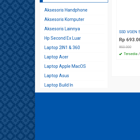
Aksesoris Handphone
Aksesoris Komputer
Aksesoris Lainnya
SSD VGEN 
Hp Second Ex Luar
Rp 693.0
Laptop 2IN1 & 360
850.000
Tersedia
/
Laptop Acer
Laptop Apple MacOS
Laptop Asus
Laptop Build In
Laptop Build Up
Laptop Dell
Laptop Desain
Laptop Fujitsu
Laptop Gaming Expert