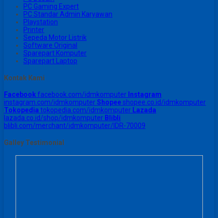
PC Gaming Expert
PC Standar Admin Karyawan
Playstation
Printer
Sepeda Motor Listrik
Software Original
Sparepart Komputer
Sparepart Laptop
Kontak Kami
Facebook
facebook.com/idmkomputer
Instagram
instagram.com/idmkomputer
Shopee
shopee.co.id/idmkomputer
Tokopedia
tokopedia.com/idmkomputer
Lazada
lazada.co.id/shop/idmkomputer
Blibli
blibli.com/merchant/idmkomputer/IDR-70009
Galley Testimonial