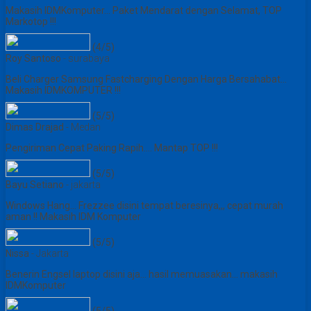
Makasih IDMKomputer... Paket Mendarat dengan Selamat, TOP
Markotop !!!
(4/5)
Roy Santoso
- surabaya
Beli Charger Samsung Fastcharging Dengan Harga Bersahabat...
Makasih IDMKOMPUTER !!!
(5/5)
Dimas Drajad
- Medan
Pengiriman Cepat Paking Rapih.... Mantap TOP !!!
(5/5)
Bayu Setiano
- jakarta
Windows Hang... Frezzee disini tempat beresinya,,, cepat murah
aman !! Makasih IDM Komputer
(5/5)
Nissa
- Jakarta
Benerin Engsel laptop disini aja... hasil memuasakan... makasih
IDMKomputer
(5/5)