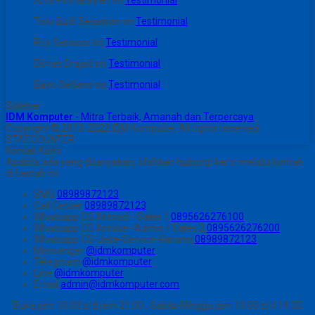
Andi Pirmansyah
on
Testimonial
Toto Budi Setiawan
on
Testimonial
Roy Santoso
on
Testimonial
Dimas Drajad
on
Testimonial
Bayu Setiano
on
Testimonial
Sidebar
IDM Komputer
- Mitra Terbaik, Amanah dan Terpercaya
Copyright © 2013-2022 IDM Komputer, All rights reserved.
STATCOUNTER
Kontak Kami
Apabila ada yang ditanyakan, silahkan hubungi kami melalui kontak
di bawah ini.
SMS
08989872123
Call Center
08989872123
Whatsapp
CS Ahmad - Sales 1
0895626276100
Whatsapp
CS Annisa - Admin / Sales 2
0895626276200
Whatsapp
CS-Jasa-Service-Garansi
08989872123
Messenger
@idmkomputer
Telegrram
@idmkomputer
Line
@idmkomputer
Email
admin@idmkomputer.com
Buka jam 10.00 s/d jam 21.00 , Sabtu-Minggu jam 10.00 s/d 14.30