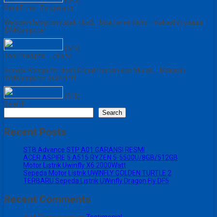
Rara Fitria
- Tangerang
Webcam lamptop rusak tiba2... bisa beres disini.. makasihh yaaaa
IDMKomputer
(5/5)
Toni Pradipta
- Jakarta
Service Komputer disini Cepat Ramah dan Murah... Makasih
IDMKomputer TOPPP !!!
(5/5)
Search
Search
Recent Posts
STB Advance STP A01 GARANSI RESMI
ACER ASPIRE 5 A515 RYZEN 5-5500U/8GB/512GB
Motor Listrik Uwinfly X6 2000Watt
Sepeda Motor Listrik UWINFLY GOLDEN TURTLE 2
TERBARU Sepeda Listrik UWinfly Dragon Fly DF5
Recent Comments