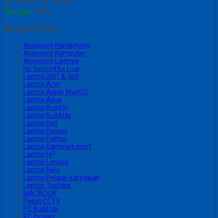
Rp 185.000
Rp 300.000
Tersedia
/ PM1
Kategori Produk
Aksesoris Handphone
Aksesoris Komputer
Aksesoris Lainnya
Hp Second Ex Luar
Laptop 2IN1 & 360
Laptop Acer
Laptop Apple MacOS
Laptop Asus
Laptop Build In
Laptop Build Up
Laptop Dell
Laptop Desain
Laptop Fujitsu
Laptop Gaming Expert
Laptop HP
Laptop Lenovo
Laptop New
Laptop Pelajar Karyawan
Laptop Toshiba
MACBOOK
Paket CCTV
PC Build Up
PC Desain