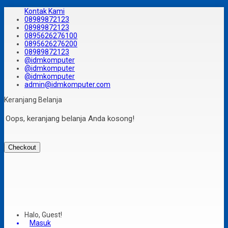
Kontak Kami
08989872123
08989872123
0895626276100
0895626276200
08989872123
@idmkomputer
@idmkomputer
@idmkomputer
admin@idmkomputer.com
Keranjang Belanja
Oops, keranjang belanja Anda kosong!
Checkout
Halo, Guest!
Masuk