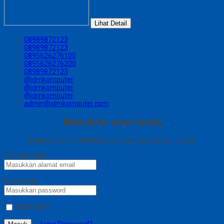
Lihat Detail
08989872123
08989872123
0895626276100
0895626276200
08989872123
@idmkomputer
@idmkomputer
@idmkomputer
admin@idmkomputer.com
Masuk ke akun Anda
Selamat datang kembali, silahkan login ke akun Anda.
Alamat Email
Password
Ingat Saya