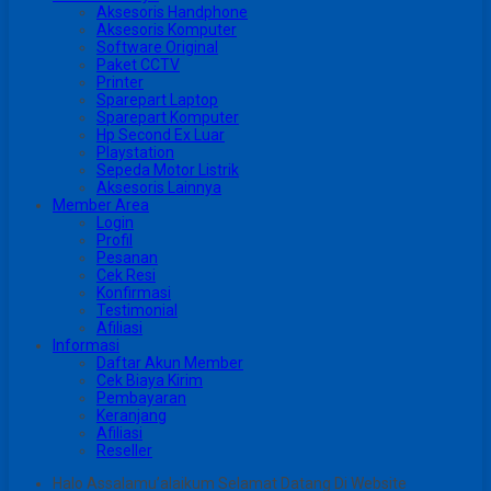
Aksesoris Handphone
Aksesoris Komputer
Software Original
Paket CCTV
Printer
Sparepart Laptop
Sparepart Komputer
Hp Second Ex Luar
Playstation
Sepeda Motor Listrik
Aksesoris Lainnya
Member Area
Login
Profil
Pesanan
Cek Resi
Konfirmasi
Testimonial
Afiliasi
Informasi
Daftar Akun Member
Cek Biaya Kirim
Pembayaran
Keranjang
Afiliasi
Reseller
Halo Assalamu’alaikum Selamat Datang Di Website