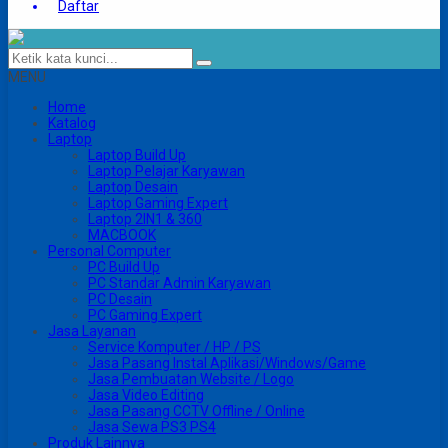
Daftar
MENU
Home
Katalog
Laptop
Laptop Build Up
Laptop Pelajar Karyawan
Laptop Desain
Laptop Gaming Expert
Laptop 2IN1 & 360
MACBOOK
Personal Computer
PC Build Up
PC Standar Admin Karyawan
PC Desain
PC Gaming Expert
Jasa Layanan
Service Komputer / HP / PS
Jasa Pasang Instal Aplikasi/Windows/Game
Jasa Pembuatan Website / Logo
Jasa Video Editing
Jasa Pasang CCTV Offline / Online
Jasa Sewa PS3 PS4
Produk Lainnya