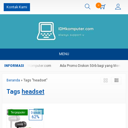
0
Kontak Kami
MENU
g Di Website IDMKomputer.com
Ada Promo Diskon 50rb bagi yang Mendaftar
Beranda
»
Tags "headset"
Tags
headset
Terpopuler
Diskon
62%