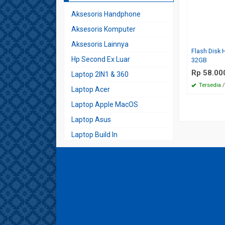
Aksesoris Handphone
Aksesoris Komputer
Aksesoris Lainnya
Flash Disk
Hp Second Ex Luar
32GB
Rp 58.00
Laptop 2IN1 & 360
Tersedia
/
Laptop Acer
Laptop Apple MacOS
Laptop Asus
Laptop Build In
Laptop Build Up
Laptop Dell
Laptop Desain
Laptop Fujitsu
Laptop Gaming Expert