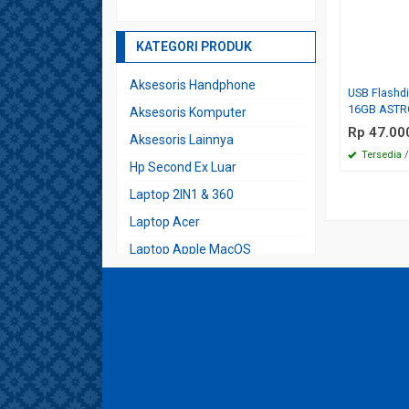
KATEGORI PRODUK
Aksesoris Handphone
USB Flashd
16GB ASTR
Aksesoris Komputer
Rp 47.00
Aksesoris Lainnya
Tersedia
/
Hp Second Ex Luar
Laptop 2IN1 & 360
Laptop Acer
Laptop Apple MacOS
Laptop Asus
Laptop Build In
Laptop Build Up
Laptop Dell
Laptop Desain