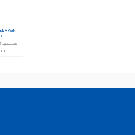
isk V-GeN
O
0
Rp 67.000
 FD1