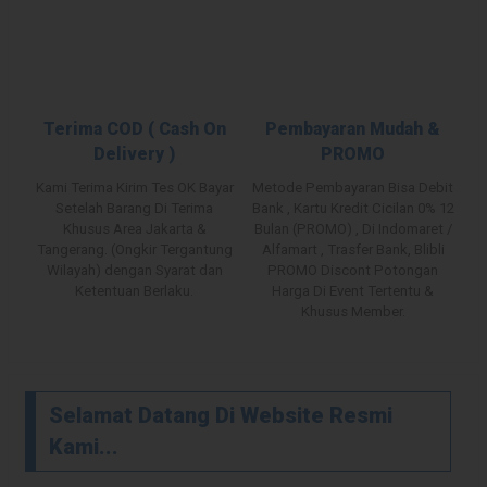
Terima COD ( Cash On
Pembayaran Mudah &
Delivery )
PROMO
Kami Terima Kirim Tes OK Bayar
Metode Pembayaran Bisa Debit
Setelah Barang Di Terima
Bank , Kartu Kredit Cicilan 0% 12
Khusus Area Jakarta &
Bulan (PROMO) , Di Indomaret /
Tangerang. (Ongkir Tergantung
Alfamart , Trasfer Bank, Blibli
Wilayah) dengan Syarat dan
PROMO Discont Potongan
Ketentuan Berlaku.
Harga Di Event Tertentu &
Khusus Member.
Selamat Datang Di Website Resmi
Kami...