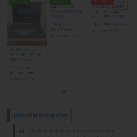
C
Terpopuler
Terpopuler
Paling Laris
E
Diskon
44%
G
LENOVO V14
Mouse Optical Dell
A
ATHLON 3020 8GB
3 Tombol dengan
C
256SSD
Kabel USB M56250
R
Rp 28.000
*Harga Mulai
Rp 50.000
Rp 3.980.000
1
Tersedia
/ MS1
Tersedia
/ LN1
DELL D620/630
C2D/2GB-4GB/160-
250/DVD/14
*Harga Mulai
Rp 1.680.000
Tersedia
/ D1
Info IDM Komputer
Untuk mendapatkan informasi terbaru atau