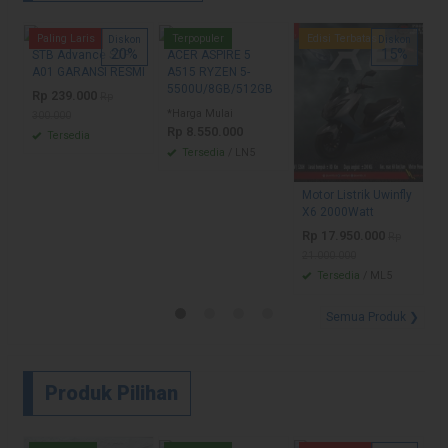
S
Paling Laris
Terpopuler
Edisi Terbatas
T
Diskon
Diskon
20%
15%
U
STB Advance STP
ACER ASPIRE 5
T
A01 GARANSI RESMI
A515 RYZEN 5-
5500U/8GB/512GB
R
Rp 239.000
Rp
*Harga Mulai
11
300.000
Rp 8.550.000
Tersedia
Tersedia
/ LN5
Motor Listrik Uwinfly
X6 2000Watt
Rp 17.950.000
Rp
21.000.000
Tersedia
/ ML5
Semua Produk ❯
Produk Pilihan