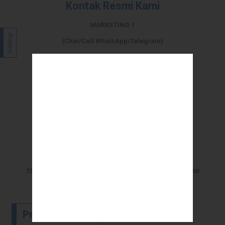
Kontak Resmi Kami
MARKETING 1
Sidebar
(Chat/Call WhatsApp/Telegram)
0895-62-62-76-100
MARKETING 2
(Hanya Chat WhatsApp/Telegram)
0895-62-62-76-200
CS JASA/SERVICE/GARANSI
(Chat/Call WhatsApp/Telegram)
0898-98-72-123
TERIMA KASIH SUDAH MENJADI PELANGGAN SETIA KAMI
Produk Terbaru